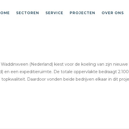
HOME
SECTOREN
SERVICE
PROJECTEN
OVER ONS
 Waddinxveen (Nederland) kiest voor de koeling van zijn nieuwe
and) en een expeditieruimte. De totale oppervlakte bedraagt 2.10
 topkwaliteit. Daardoor vonden beide bedrijven elkaar in dit proj