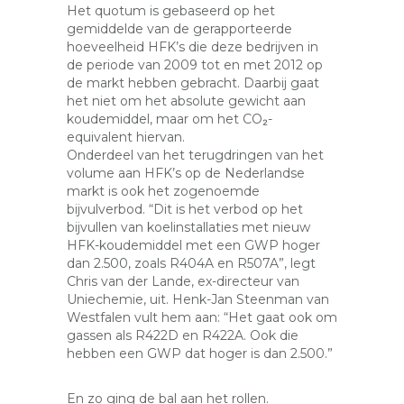
Het quotum is gebaseerd op het
gemiddelde van de gerapporteerde
hoeveelheid HFK’s die deze bedrijven in
de periode van 2009 tot en met 2012 op
de markt hebben gebracht. Daarbij gaat
het niet om het absolute gewicht aan
koudemiddel, maar om het CO₂-
equivalent hiervan.
Onderdeel van het terugdringen van het
volume aan HFK’s op de Nederlandse
markt is ook het zogenoemde
bijvulverbod. “Dit is het verbod op het
bijvullen van koelinstallaties met nieuw
HFK-koudemiddel met een GWP hoger
dan 2.500, zoals R404A en R507A”, legt
Chris van der Lande, ex-directeur van
Uniechemie, uit. Henk-Jan Steenman van
Westfalen vult hem aan: “Het gaat ook om
gassen als R422D en R422A. Ook die
hebben een GWP dat hoger is dan 2.500.”
En zo ging de bal aan het rollen.